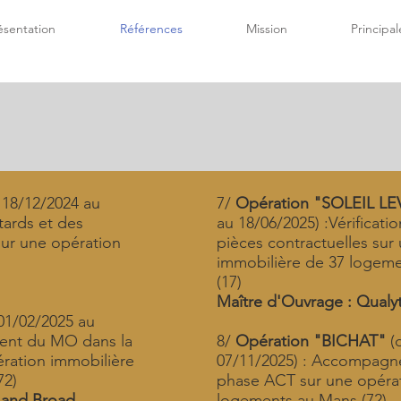
ésentation
Références
Mission
Principa
 18/12/2024 au
7/
Opération "SOLEIL L
tards et des
au 18/06/2025) :
Vérificati
ur une opération
pièces contractuelles sur
immobilière de 37 logemen
m
(17)
Maître d'Ouvrage : Qualy
01/02/2025 au
ent du MO dans la
8/
Opération "BICHAT"
(
ration immobilière
07/11/2025) : Accompag
72)
phase ACT sur une opérat
 and Broad
logements au Mans (72)