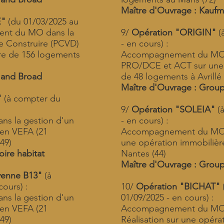
Maître d'Ouvrage : Kauf
E"
(du 01/03/2025 au
ent du MO dans la
9/
Opération "ORIGIN"
(
 Construire (PCVD)
- en cours) :
re de 156 logements
Accompagnement du MO 
PRO/DCE et ACT sur une 
 and Broad
de 48 logements à Avrillé 
Maître d'Ouvrage : Grou
"
(à compter du
9/
Opération "SOLEIA"
(à
s la gestion d'un
- en cours) :
 en VEFA (21
Accompagnement du MO d
49)
une opération immobilièr
ire habitat
Nantes (44)
Maître d'Ouvrage : Grou
enne B13"
(à
ours) :
10/
Opération "BICHAT"
s la gestion d'un
01/09/2025 - en cours) :
 en VEFA (21
Accompagnement du MO 
49)
Réalisation sur une opéra