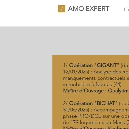
AMO EXPERT
/
Pr
1/
Opération "GIGANT"
(du
12/01/2025) : Analyse des Re
manquements contractuels s
immobilière à Nantes (44)
Maître d'Ouvrage : Qualyti
2/
Opération "BICHAT"
(du 
30/06/2025) : Accompagnem
phase PRO/DCE sur une opé
de 179 logements au Mans (
Maître d'Ouvrage : Kaufman