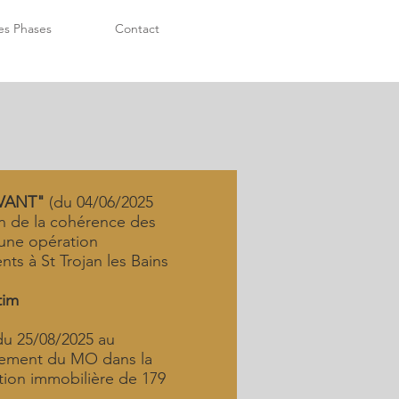
les Phases
Contact
EVANT"
(du 04/06/2025
on de la cohérence des
 une opération
ts à St Trojan les Bains
tim
du 25/08/2025 au
nement du MO dans la
ion immobilière de 179