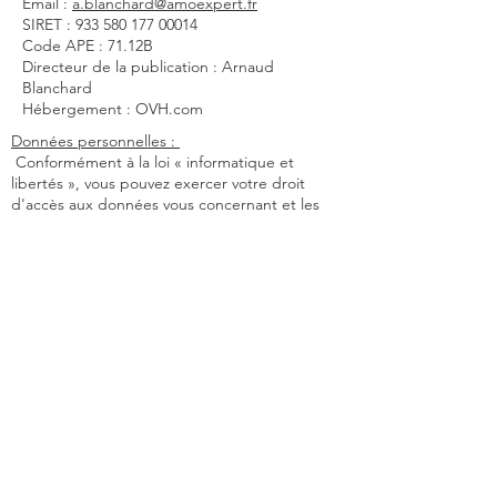
Email :
a.blanchard@amoexpert.fr
SIRET :
933 580 177 00014
Code APE : 71.12B
Directeur de la publication : Arnaud
Blanchard
Hébergement : OVH.com
Données personnelles :
Conformément à la loi « informatique et
libertés », vous pouvez exercer votre droit
d'accès aux données vous concernant et les
faire rectifier en contactant
:
a.blanchard@amoexpert.fr
Propriété intellectuelle :
L'ensemble des contenus présents sur le site
(textes, images, graphiques, logo, icônes, etc.)
sont la propriété exclusive d'AMO EXPERT, sauf
mention contraire. Toute reproduction,
distribution, modification, adaptation,
retransmission ou publication, même partielle,
de ces différents éléments est strictement
interdite sans l'accord exprès par écrit d'AMO
EXPERT.